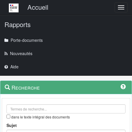
Menu principal
Accueil
Toggl
Rapports
Porte-documents
Nouveautés
Aide
Menu
Navigation
Recherche
contextuel
et
outils
annexes
dans le texte intégral des documents
Sujet