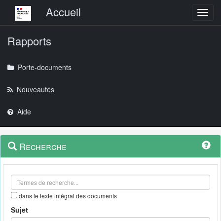
Menu principal
Accueil
Toggl
Rapports
Porte-documents
Nouveautés
Aide
Menu
Navigation
Recherche
contextuel
et
outils
annexes
dans le texte intégral des documents
Sujet