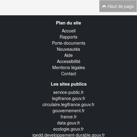
Haut de page
Navigation
Plan du site
transverse
Accueil
Rapports
Porte-documents
Nouveautés
Aide
Accessibilité
Mentions légales
Contact
Les sites publics
service-public.fr
legifrance.gouv.fr
circulaire.legifrance.gouv.fr
gouvernement.fr
france.fr
data.gouv.fr
ecologie.gouv.fr
igedd.developpement-durable.gouv.fr