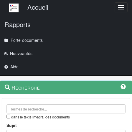
Menu principal
Accueil
Toggl
Rapports
Porte-documents
Nouveautés
Aide
Menu
Navigation
Recherche
contextuel
et
outils
annexes
dans le texte intégral des documents
Sujet