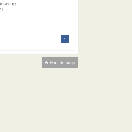
 (CGEDD)
01
1
Haut de page