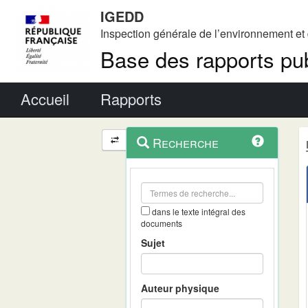
IGEDD
Inspection générale de l’environnement e
Base des rapports pub
Menu principal
Accueil
Rapports
Menu
Navigation
Recherche
contextuel
et
outils
annexes
dans le texte intégral des
documents
Sujet
Auteur physique