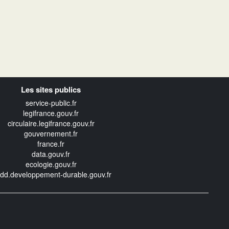
Les sites publics
service-public.fr
legifrance.gouv.fr
circulaire.legifrance.gouv.fr
gouvernement.fr
france.fr
data.gouv.fr
ecologie.gouv.fr
edd.developpement-durable.gouv.fr