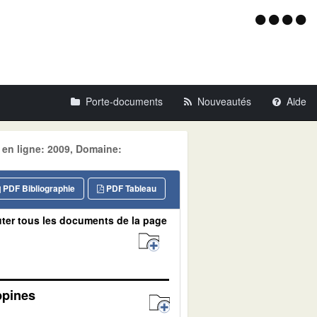
Menu
d'acce
Porte-documents
Nouveautés
Aide
 en ligne: 2009, Domaine:
PDF Bibliographie
PDF Tableau
ter tous les documents de la page
ippines