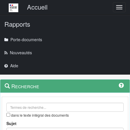
Menu principal
Accueil
Toggl
Rapports
Porte-documents
Nouveautés
Aide
Menu
Navigation
Recherche
contextuel
et
outils
annexes
dans le texte intégral des documents
Sujet