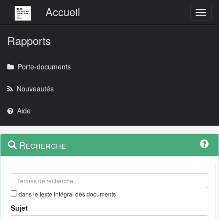
Menu principal
Accueil
Toggl
Rapports
Porte-documents
Nouveautés
Aide
Menu
Navigation
Recherche
contextuel
et
outils
annexes
dans le texte intégral des documents
Sujet