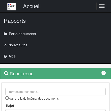
Menu principal
Accueil
Toggl
Rapports
Porte-documents
Nouveautés
Aide
Menu
Navigation
Recherche
contextuel
et
outils
annexes
dans le texte intégral des documents
Sujet