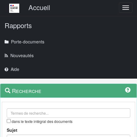
Menu principal
Accueil
Toggl
Rapports
Porte-documents
Nouveautés
Aide
Menu
Navigation
Recherche
contextuel
et
outils
annexes
dans le texte intégral des documents
Sujet