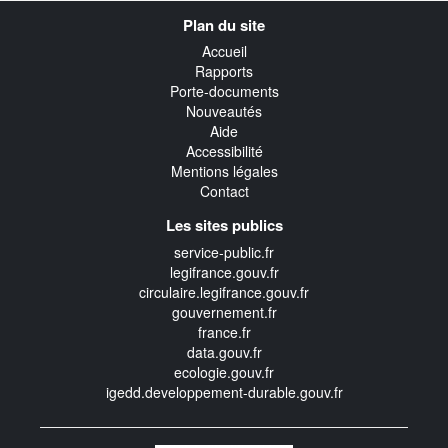
Navigation
Plan du site
transverse
Accueil
Rapports
Porte-documents
Nouveautés
Aide
Accessibilité
Mentions légales
Contact
Les sites publics
service-public.fr
legifrance.gouv.fr
circulaire.legifrance.gouv.fr
gouvernement.fr
france.fr
data.gouv.fr
ecologie.gouv.fr
igedd.developpement-durable.gouv.fr