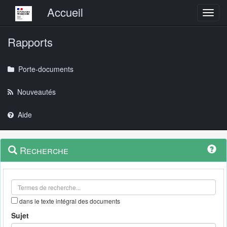
Menu principal
Accueil
Toggl
Rapports
Porte-documents
Nouveautés
Aide
Menu
Navigation
Recherche
contextuel
et
outils
annexes
dans le texte intégral des documents
Sujet