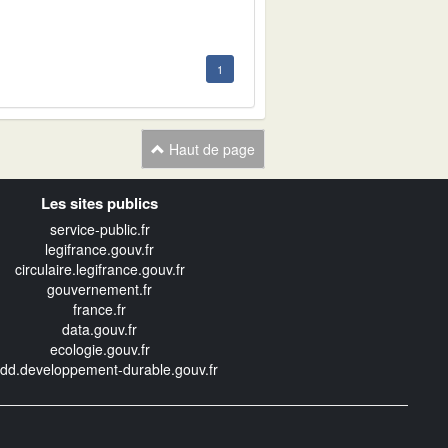
1
Haut de page
Les sites publics
service-public.fr
legifrance.gouv.fr
circulaire.legifrance.gouv.fr
gouvernement.fr
france.fr
data.gouv.fr
ecologie.gouv.fr
edd.developpement-durable.gouv.fr