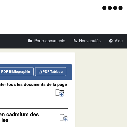
Menu
d'acce
Porte-documents
Nouveautés
Aide
PDF Bibliographie
PDF Tableau
ter tous les documents de la page
r en cadmium des
 les