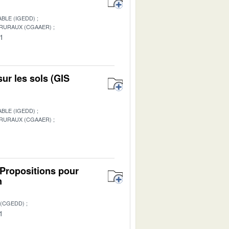
BLE (IGEDD)
 RURAUX (CGAAER)
01
ur les sols (GIS
BLE (IGEDD)
 RURAUX (CGAAER)
1
 Propositions pour
n
 (CGEDD)
1