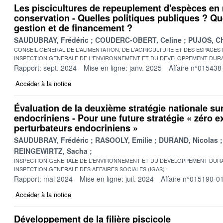
Les piscicultures de repeuplement d'espèces en 
conservation - Quelles politiques publiques ? Qu
gestion et de financement ?
SAUDUBRAY, Frédéric
COUDERC-OBERT, Celine
PUJOS, Ch
CONSEIL GENERAL DE L'ALIMENTATION, DE L'AGRICULTURE ET DES ESPACES
INSPECTION GENERALE DE L'ENVIRONNEMENT ET DU DEVELOPPEMENT DURA
Rapport: sept. 2024
Mise en ligne: janv. 2025
Affaire n°015438
Accéder à la notice
Évaluation de la deuxième stratégie nationale sur
endocriniens - Pour une future stratégie « zéro e
perturbateurs endocriniens »
SAUDUBRAY, Frédéric
RASOOLY, Emilie
DURAND, Nicolas
REINGEWIRTZ, Sacha
INSPECTION GENERALE DE L'ENVIRONNEMENT ET DU DEVELOPPEMENT DURA
INSPECTION GENERALE DES AFFAIRES SOCIALES (IGAS)
Rapport: mai 2024
Mise en ligne: juil. 2024
Affaire n°015190-0
Accéder à la notice
Développement de la filière piscicole