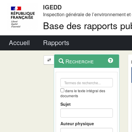
IGEDD
Inspection générale de l’environnement e
Base des rapports pub
Menu principal
Accueil
Rapports
Menu
Navigation
Recherche
contextuel
et
outils
annexes
dans le texte intégral des
documents
Sujet
Auteur physique