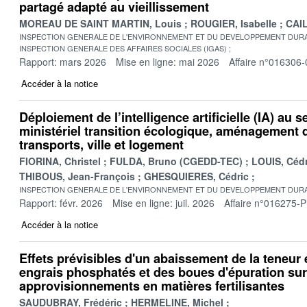
partagé adapté au vieillissement
MOREAU DE SAINT MARTIN, Louis
ROUGIER, Isabelle
CAIL
INSPECTION GENERALE DE L'ENVIRONNEMENT ET DU DEVELOPPEMENT DURA
INSPECTION GENERALE DES AFFAIRES SOCIALES (IGAS)
Rapport: mars 2026
Mise en ligne: mai 2026
Affaire n°016306-
Accéder à la notice
Déploiement de l’intelligence artificielle (IA) au s
ministériel transition écologique, aménagement du
transports, ville et logement
FIORINA, Christel
FULDA, Bruno (CGEDD-TEC)
LOUIS, Cédr
THIBOUS, Jean-François
GHESQUIERES, Cédric
INSPECTION GENERALE DE L'ENVIRONNEMENT ET DU DEVELOPPEMENT DURA
Rapport: févr. 2026
Mise en ligne: juil. 2026
Affaire n°016275-P
Accéder à la notice
Effets prévisibles d'un abaissement de la teneu
engrais phosphatés et des boues d'épuration sur
approvisionnements en matières fertilisantes
SAUDUBRAY, Frédéric
HERMELINE, Michel