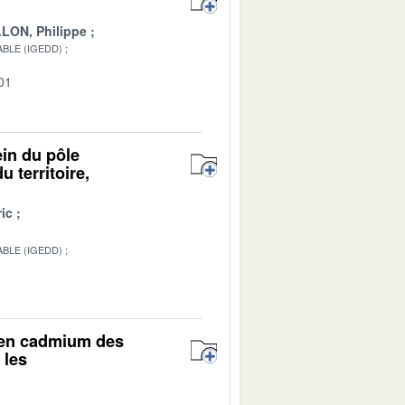
LON, Philippe
BLE (IGEDD)
01
ein du pôle
 territoire,
ic
BLE (IGEDD)
r en cadmium des
 les