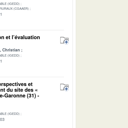
BLE (IGEDD)
 RURAUX (CGAAER)
01
n et l’évaluation
Christian
BLE (IGEDD)
01
erspectives et
nt du site des «
e-Garonne (31) -
BLE (IGEDD)
-03