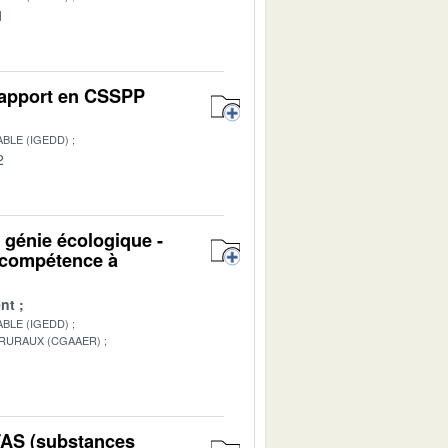
1
 Rapport en CSSPP
BLE (IGEDD)
2
u génie écologique -
n compétence à
nt
BLE (IGEDD)
 RURAUX (CGAAER)
1
PFAS (substances