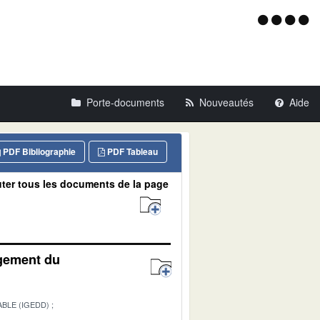
Menu
d'acce
Porte-documents
Nouveautés
Aide
PDF Bibliographie
PDF Tableau
ter tous les documents de la page
agement du
BLE (IGEDD)