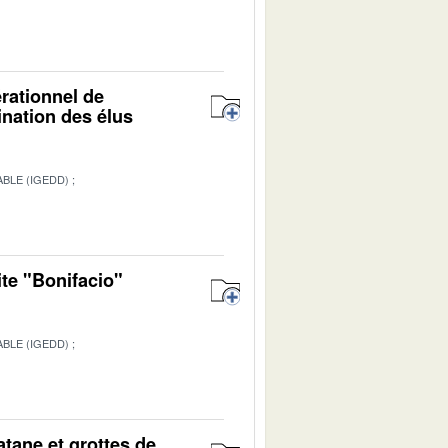
érationnel de
ination des élus
BLE (IGEDD)
ite "Bonifacio"
BLE (IGEDD)
1
atane et grottes de