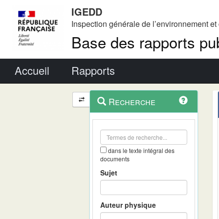
IGEDD
Inspection générale de l’environnement e
Base des rapports pub
Menu principal
Accueil
Rapports
Menu
Navigation
Recherche
contextuel
et
outils
annexes
dans le texte intégral des
documents
Sujet
Auteur physique