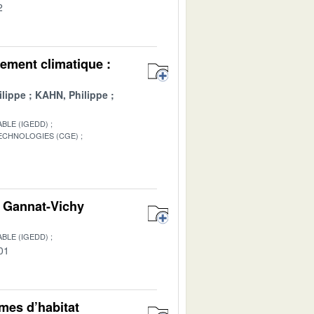
2
ement climatique :
lippe
KAHN, Philippe
BLE (IGEDD)
TECHNOLOGIES (CGE)
1
on Gannat-Vichy
BLE (IGEDD)
01
rmes d’habitat