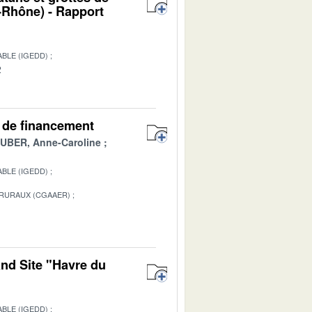
Rhône) - Rapport
BLE (IGEDD)
2
es de financement
BER, Anne-Caroline
BLE (IGEDD)
 RURAUX (CGAAER)
1
and Site "Havre du
BLE (IGEDD)