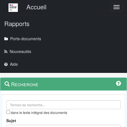
Menu principal
Accueil
Toggl
Rapports
Porte-documents
Nouveautés
Aide
Menu
Navigation
Recherche
contextuel
et
outils
annexes
dans le texte intégral des documents
Sujet