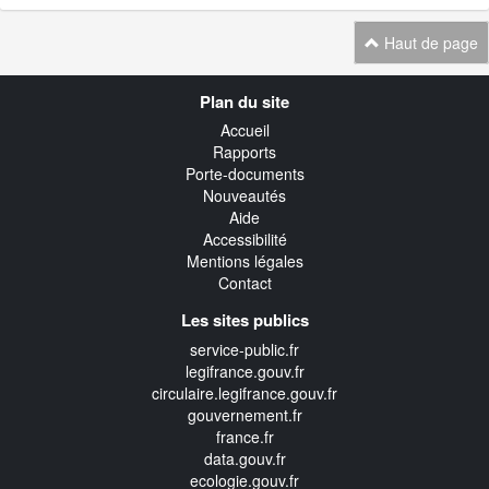
Haut de page
Navigation
Plan du site
transverse
Accueil
Rapports
Porte-documents
Nouveautés
Aide
Accessibilité
Mentions légales
Contact
Les sites publics
service-public.fr
legifrance.gouv.fr
circulaire.legifrance.gouv.fr
gouvernement.fr
france.fr
data.gouv.fr
ecologie.gouv.fr