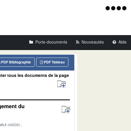
Menu
d'acce
Porte-documents
Nouveautés
Aide
PDF Bibliographie
PDF Tableau
ter tous les documents de la page
agement du
BLE (IGEDD)