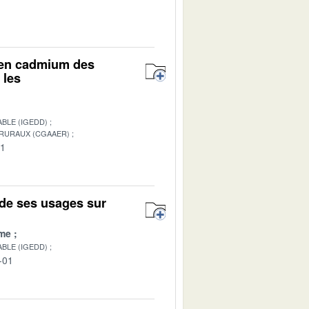
r en cadmium des
 les
BLE (IGEDD)
 RURAUX (CGAAER)
01
de ses usages sur
me
BLE (IGEDD)
-01