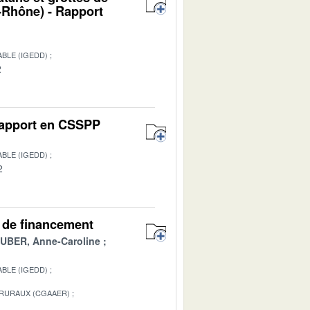
Rhône) - Rapport
BLE (IGEDD)
2
 Rapport en CSSPP
BLE (IGEDD)
2
es de financement
BER, Anne-Caroline
BLE (IGEDD)
 RURAUX (CGAAER)
1