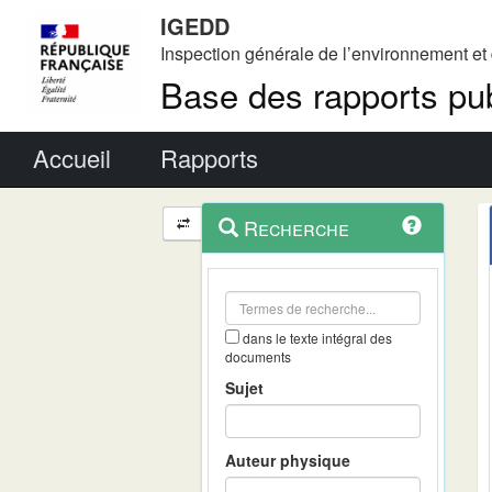
IGEDD
Inspection générale de l’environnement e
Base des rapports pub
Menu principal
Accueil
Rapports
Menu
Navigation
Recherche
contextuel
et
outils
annexes
dans le texte intégral des
documents
Sujet
Auteur physique