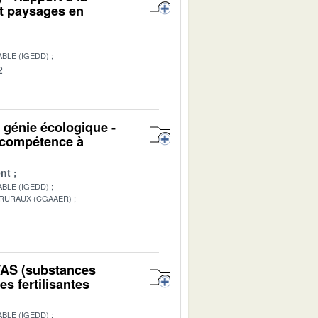
et paysages en
BLE (IGEDD)
2
u génie écologique -
n compétence à
nt
BLE (IGEDD)
 RURAUX (CGAAER)
1
PFAS (substances
s fertilisantes
BLE (IGEDD)