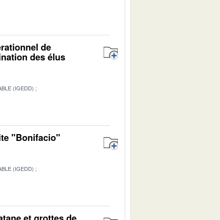
érationnel de
ination des élus
BLE (IGEDD)
ite "Bonifacio"
BLE (IGEDD)
1
atane et grottes de