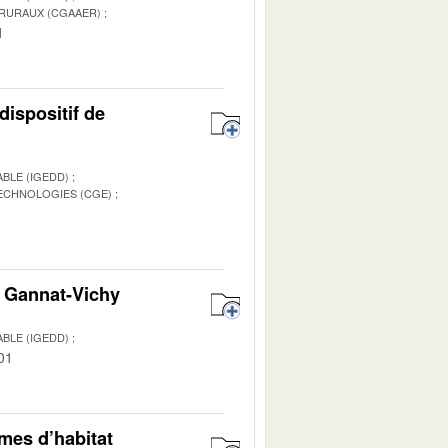
 RURAUX (CGAAER)
1
dispositif de
BLE (IGEDD)
TECHNOLOGIES (CGE)
1
on Gannat-Vichy
BLE (IGEDD)
01
rmes d’habitat