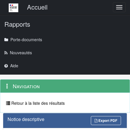
Menu principal
Accueil
Toggl
Rapports
Porte-documents
Nouveautés
Aide
Menu
Navigation
Navigation
contextuel
et
outils
annexes
Retour à la liste des résultats
Notice descriptive
Export PDF