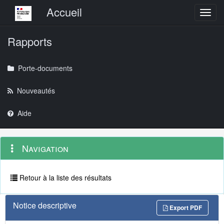
Menu principal
Accueil
Toggl
Rapports
Porte-documents
Nouveautés
Aide
Menu
Navigation
Navigation
contextuel
et
outils
annexes
Retour à la liste des résultats
Notice descriptive
Export PDF