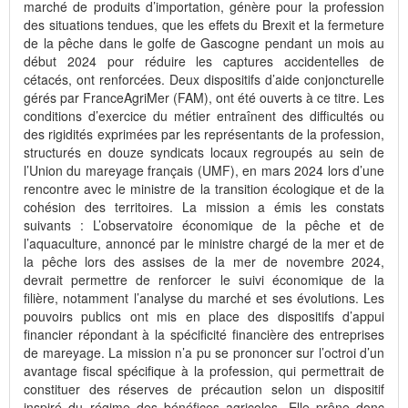
marché de produits d’importation, génère pour la profession
des situations tendues, que les effets du Brexit et la fermeture
de la pêche dans le golfe de Gascogne pendant un mois au
début 2024 pour réduire les captures accidentelles de
cétacés, ont renforcées. Deux dispositifs d’aide conjoncturelle
gérés par FranceAgriMer (FAM), ont été ouverts à ce titre. Les
conditions d’exercice du métier entraînent des difficultés ou
des rigidités exprimées par les représentants de la profession,
structurés en douze syndicats locaux regroupés au sein de
l’Union du mareyage français (UMF), en mars 2024 lors d’une
rencontre avec le ministre de la transition écologique et de la
cohésion des territoires. La mission a émis les constats
suivants : L’observatoire économique de la pêche et de
l’aquaculture, annoncé par le ministre chargé de la mer et de
la pêche lors des assises de la mer de novembre 2024,
devrait permettre de renforcer le suivi économique de la
filière, notamment l’analyse du marché et ses évolutions. Les
pouvoirs publics ont mis en place des dispositifs d’appui
financier répondant à la spécificité financière des entreprises
de mareyage. La mission n’a pu se prononcer sur l’octroi d’un
avantage fiscal spécifique à la profession, qui permettrait de
constituer des réserves de précaution selon un dispositif
inspiré du régime des bénéfices agricoles. Elle prône donc