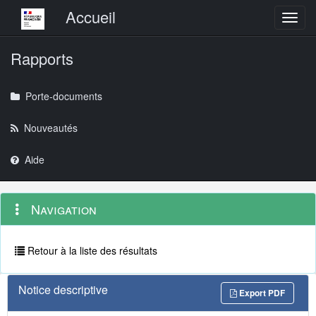
Menu principal
Accueil
Toggl
Rapports
Porte-documents
Nouveautés
Aide
Menu
Navigation
Navigation
contextuel
et
outils
annexes
Retour à la liste des résultats
Notice descriptive
Export PDF