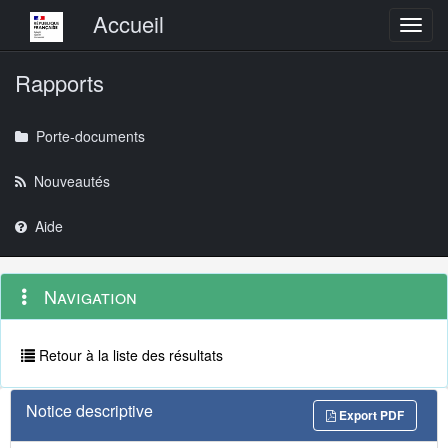
Menu principal
Accueil
Toggl
Rapports
Porte-documents
Nouveautés
Aide
Menu
Navigation
Navigation
contextuel
et
outils
annexes
Retour à la liste des résultats
Notice descriptive
Export PDF