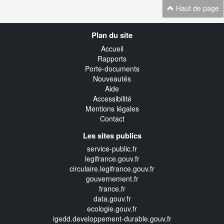
Haut de page
Navigation
Plan du site
transverse
Accueil
Rapports
Porte-documents
Nouveautés
Aide
Accessibilité
Mentions légales
Contact
Les sites publics
service-public.fr
legifrance.gouv.fr
circulaire.legifrance.gouv.fr
gouvernement.fr
france.fr
data.gouv.fr
ecologie.gouv.fr
igedd.developpement-durable.gouv.fr