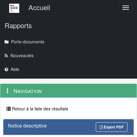
Menu principal
Accueil
Toggl
Rapports
Porte-documents
Nouveautés
Aide
Menu
Navigation
Navigation
contextuel
et
outils
annexes
Retour à la liste des résultats
Notice descriptive
Export PDF