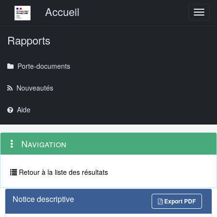
Menu principal
Accueil
Toggl
Rapports
Porte-documents
Nouveautés
Aide
Menu
Navigation
Navigation
contextuel
et
outils
annexes
Retour à la liste des résultats
Notice descriptive
Export PDF