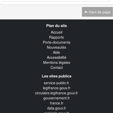
Haut de page
Navigation
Plan du site
transverse
Accueil
Rapports
Porte-documents
Nouveautés
Aide
Accessibilité
Mentions légales
Contact
Les sites publics
service-public.fr
legifrance.gouv.fr
circulaire.legifrance.gouv.fr
gouvernement.fr
france.fr
data.gouv.fr
ecologie.gouv.fr