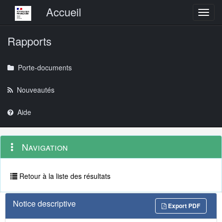
Menu principal
Accueil
Toggl
Rapports
Porte-documents
Nouveautés
Aide
Menu
Navigation
Navigation
contextuel
et
outils
annexes
Retour à la liste des résultats
Notice descriptive
Export PDF