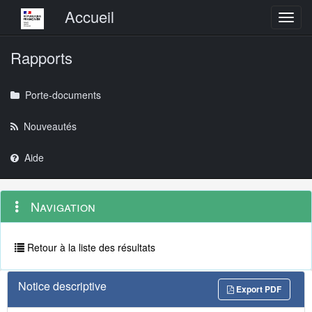
Menu principal
Accueil
Toggl
Rapports
Porte-documents
Nouveautés
Aide
Menu
Navigation
Navigation
contextuel
et
outils
annexes
Retour à la liste des résultats
Notice descriptive
Export PDF