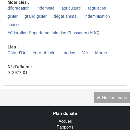
Mots clés :
dégradation
indemnité
agriculture
régulation
gibier
grand gibier
dégât animal
indemnisation
chasse
Fédération Départementale des Chasseurs (FDC)
Lieu :
Côte-d'Or
Eure-et-Loir
Landes
Var
Marne
N° d’affaire :
013977-01
Haut de page
Navigation
Plan du site
transverse
Accueil
Rapports