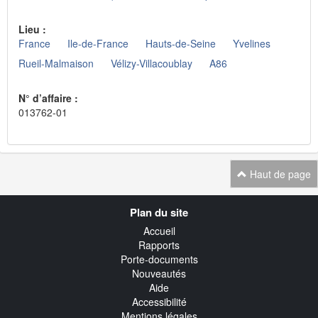
Lieu :
France
Ile-de-France
Hauts-de-Seine
Yvelines
Rueil-Malmaison
Vélizy-Villacoublay
A86
N° d’affaire :
013762-01
Haut de page
Navigation
Plan du site
transverse
Accueil
Rapports
Porte-documents
Nouveautés
Aide
Accessibilité
Mentions légales