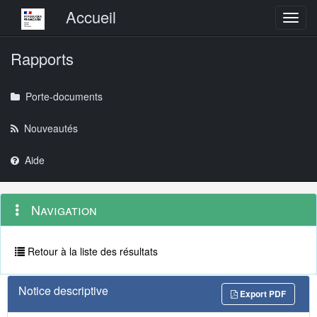
Menu principal
Accueil
Toggl
Rapports
Porte-documents
Nouveautés
Aide
Menu
Navigation
Navigation
contextuel
et
outils
annexes
Retour à la liste des résultats
Notice descriptive
Export PDF