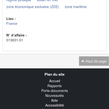
zone économique exclusive (ZEE)
zone maritime
Lieu :
France
N° d’affaire :
013631-01
Haut de page
Navigation
Plan du site
transverse
Accueil
Rapports
Porte-documents
Nouveautés
Aide
Accessibilité