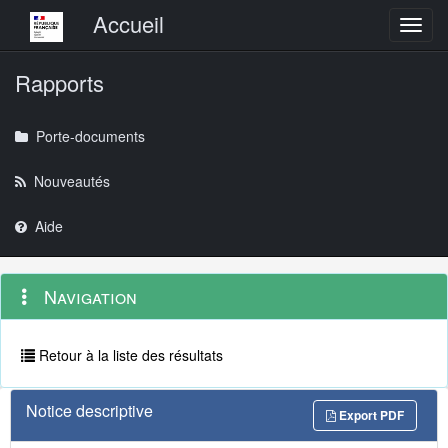
Menu principal
Accueil
Toggl
Rapports
Porte-documents
Nouveautés
Aide
Menu
Navigation
Navigation
contextuel
et
outils
annexes
Retour à la liste des résultats
Notice descriptive
Export PDF