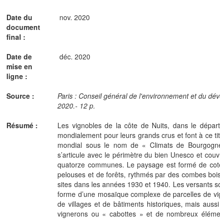
Date du
nov. 2020
document
final :
Date de
déc. 2020
mise en
ligne :
Source :
Paris : Conseil général de l'environnement et du d
2020.- 12 p.
Résumé :
Les vignobles de la côte de Nuits, dans le dépar
mondialement pour leurs grands crus et font à ce tit
mondial sous le nom de « Climats de Bourgogne
s’articule avec le périmètre du bien Unesco et cou
quatorze communes. Le paysage est formé de cotea
pelouses et de forêts, rythmés par des combes boisé
sites dans les années 1930 et 1940. Les versants s
forme d’une mosaïque complexe de parcelles de vign
de villages et de bâtiments historiques, mais auss
vignerons ou « cabottes » et de nombreux élément