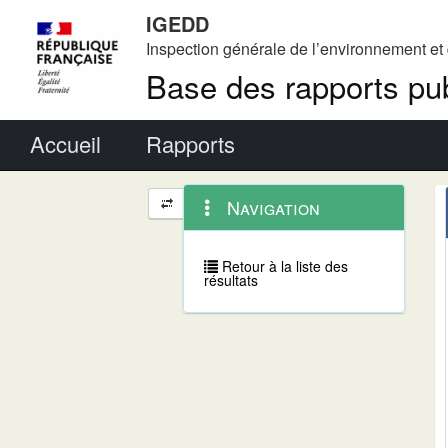
IGEDD
Inspection générale de l’environnement e
Base des rapports pub
Menu principal
Accueil
Rapports
Menu
Navigation
Navigation
contextuel
et
outils
annexes
Retour à la liste des
résultats