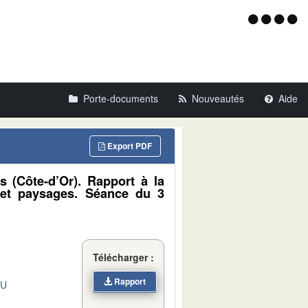
Menu
d'acce
Porte-documents
Nouveautés
Aide
Export PDF
s (Côte-d’Or). Rapport à la
 et paysages. Séance du 3
Télécharger :
Rapport
DU