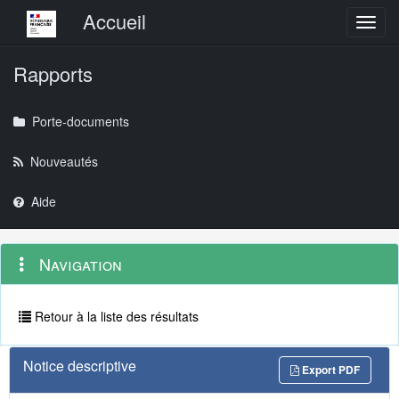
Menu principal
Accueil
Toggl
Rapports
Porte-documents
Nouveautés
Aide
Menu
Navigation
Navigation
contextuel
et
outils
annexes
Retour à la liste des résultats
Notice descriptive
Export PDF