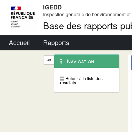
IGEDD
Inspection générale de l’environnement e
Base des rapports pub
Menu principal
Accueil
Rapports
Menu
Navigation
Navigation
contextuel
et
outils
annexes
Retour à la liste des
résultats