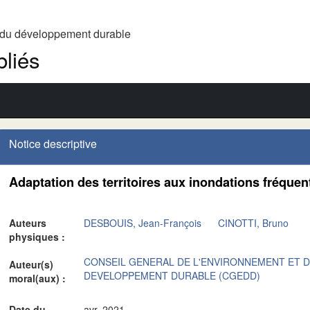
t du développement durable
liés
Notice descriptive
Adaptation des territoires aux inondations fréquen
Auteurs
DESBOUIS, Jean-François
CINOTTI, Bruno
physiques :
CONSEIL GENERAL DE L'ENVIRONNEMENT ET 
Auteur(s)
DEVELOPPEMENT DURABLE (CGEDD)
moral(aux) :
Date du
avr. 2021