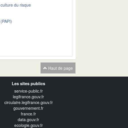
culture du risque
 (PAPI)
Haut de page
Les sites publics
service-public.fr
legifrance.gouv.fr
circulaire.legifrance.gouv.fr
gouvernement.fr
france.fr
data.gouv.fr
ecologie.gouv.fr