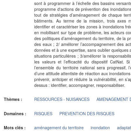
sont à programmer à l’échelle des bassins versants
programme d'actions de prévention des inondations
tout de stratégies d’aménagement de chaque terri
bâtiments. Au terme de la mission, trois axes 
identifier et caractériser les zones à inondations f
en mobilisant sur type de problème, les acteurs con
des politiques d’aménagement du territoire, de la p
des eaux ; 2/ améliorer l’accompagnement des acte
données et à une expertise, sans oublier quelques a
situations particulières ; 3/améliorer la responsabi
les valeurs et l’efficacité du dispositif CatNat. S
l’ensemble du territoire national sera progressif,
d’une attitude attentiste de réaction aux inondations
prévenir, anticiper et réduire la vulnérabilité, en s
dessus : identifier, accompagner, responsabiliser.
Thèmes :
RESSOURCES - NUISANCES
AMENAGEMENT D
Domaines :
RISQUES
PREVENTION DES RISQUES
Mots clés :
aménagement du territoire
inondation
adaptat