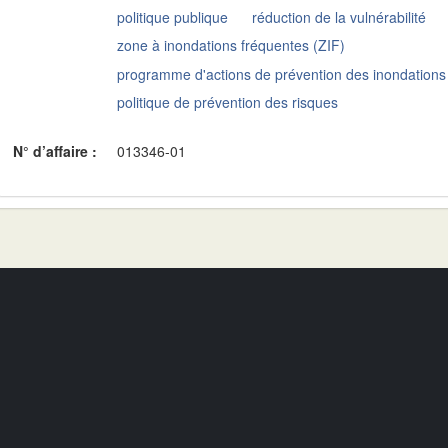
politique publique
réduction de la vulnérabilité
zone à inondations fréquentes (ZIF)
programme d'actions de prévention des inondations
politique de prévention des risques
N° d’affaire :
013346-01