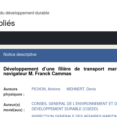
t du développement durable
liés
Notice descriptive
Développement d’une filière de transport ma
navigateur M. Franck Cammas
Auteurs
PICHON, Antoine
MEHNERT, Denis
physiques :
CONSEIL GENERAL DE L'ENVIRONNEMENT ET 
Auteur(s)
DEVELOPPEMENT DURABLE (CGEDD)
moral(aux) :
INSPECTION GENERALE DES AFFAIRES MARITIM