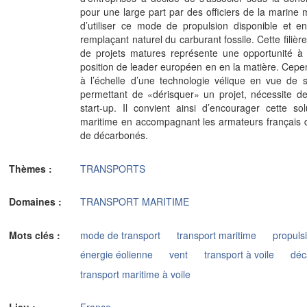
pour une large part par des officiers de la marin
d’utiliser ce mode de propulsion disponible et e
remplaçant naturel du carburant fossile. Cette fili
de projets matures représente une opportunité à 
position de leader européen en en la matière. Cep
à l’échelle d’une technologie vélique en vue de 
permettant de «dérisquer» un projet, nécessite d
start-up. Il convient ainsi d’encourager cette s
maritime en accompagnant les armateurs français da
de décarbonés.
Thèmes :
TRANSPORTS
Domaines :
TRANSPORT MARITIME
Mots clés :
mode de transport
transport maritime
propuls
énergie éolienne
vent
transport à voile
déc
transport maritime à voile