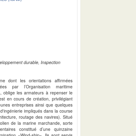
veloppement durable, Inspection
.
me dont les orientations affirmées
sées par l’Organisation maritime
, oblige les armateurs à repenser le
st en cours de création, privilégiant
eunes entreprises ainsi que quelques
d'ingénierie impliqués dans la course
itecture, routage des navires). Situé
 éolien de la marine marchande, sorte
ntaires constitué d’une quinzaine
mination «Wind-ship». Ils sont servis