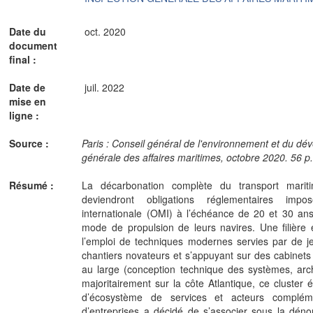
Date du
oct. 2020
document
final :
Date de
juil. 2022
mise en
ligne :
Source :
Paris : Conseil général de l'environnement et du dé
générale des affaires maritimes, octobre 2020. 56 p
Résumé :
La décarbonation complète du transport mariti
deviendront obligations réglementaires impo
internationale (OMI) à l’échéance de 20 et 30 ans
mode de propulsion de leurs navires. Une filière e
l’emploi de techniques modernes servies par de j
chantiers novateurs et s’appuyant sur des cabinets 
au large (conception technique des systèmes, arch
majoritairement sur la côte Atlantique, ce cluster
d’écosystème de services et acteurs compléme
d’entreprises a décidé de s’associer sous la déno