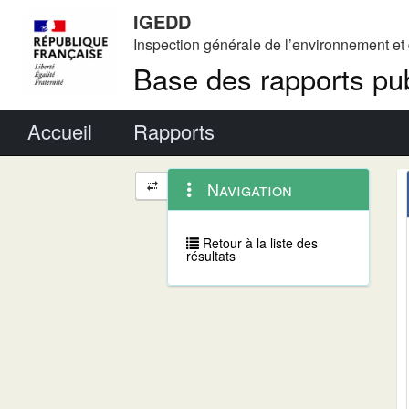
IGEDD
Inspection générale de l’environnement e
Base des rapports pub
Menu principal
Accueil
Rapports
Menu
Navigation
Navigation
contextuel
et
outils
annexes
Retour à la liste des
résultats