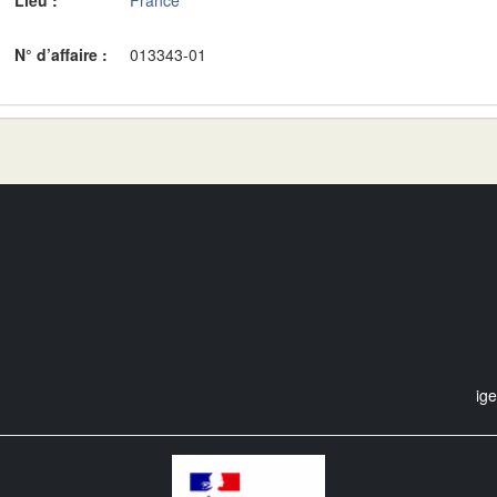
Lieu :
France
N° d’affaire :
013343-01
ig