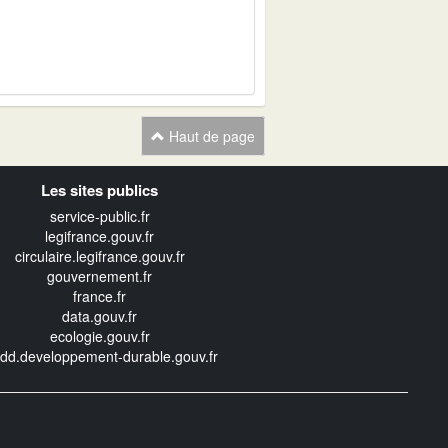
Haut de page
Les sites publics
service-public.fr
legifrance.gouv.fr
circulaire.legifrance.gouv.fr
gouvernement.fr
france.fr
data.gouv.fr
ecologie.gouv.fr
edd.developpement-durable.gouv.fr