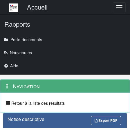
Menu principal
Accueil
Toggl
Rapports
Porte-documents
Nouveautés
Aide
Menu
Navigation
Navigation
contextuel
et
outils
annexes
Retour à la liste des résultats
Notice descriptive
Export PDF