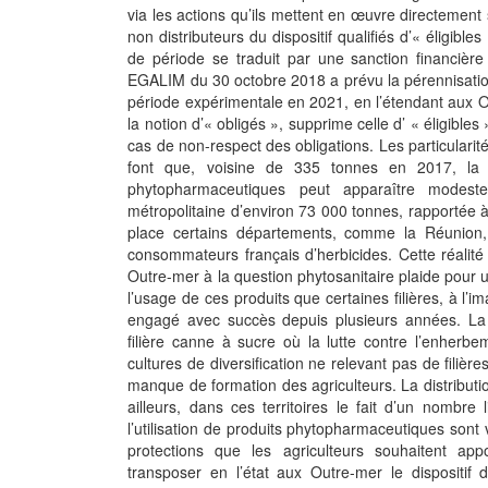
via les actions qu’ils mettent en œuvre directement
non distributeurs du dispositif qualifiés d’« éligibles
de période se traduit par une sanction financière
EGALIM du 30 octobre 2018 a prévu la pérennisation 
période expérimentale en 2021, en l’étendant aux O
la notion d’« obligés », supprime celle d’ « éligible
cas de non-respect des obligations. Les particularit
font que, voisine de 335 tonnes en 2017, la 
phytopharmaceutiques peut apparaître modes
métropolitaine d’environ 73 000 tonnes, rapportée à 
place certains départements, comme la Réunion, 
consommateurs français d’herbicides. Cette réalité
Outre-mer à la question phytosanitaire plaide pour 
l’usage de ces produits que certaines filières, à l’im
engagé avec succès depuis plusieurs années. La 
filière canne à sucre où la lutte contre l’enherb
cultures de diversification ne relevant pas de filièr
manque de formation des agriculteurs. La distributio
ailleurs, dans ces territoires le fait d’un nombre l
l’utilisation de produits phytopharmaceutiques sont v
protections que les agriculteurs souhaitent app
transposer en l’état aux Outre-mer le dispositif 