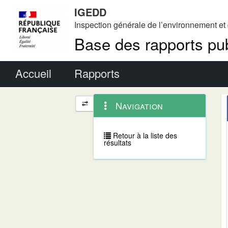
IGEDD
Inspection générale de l’environnement e
Base des rapports pub
Menu principal
Accueil
Rapports
Menu
Navigation
Navigation
contextuel
et
outils
annexes
Retour à la liste des
résultats