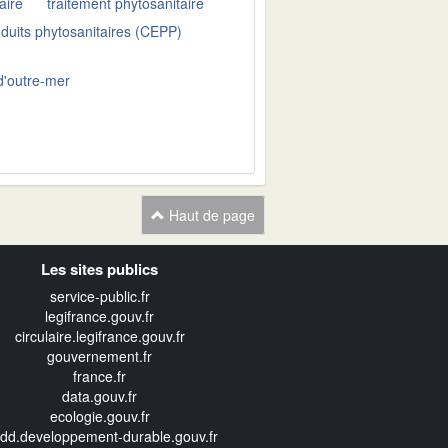
aire
traitement phytosanitaire
oduits phytosanitaires (CEPP)
-d'outre-mer
Haut de page
Les sites publics
service-public.fr
legifrance.gouv.fr
circulaire.legifrance.gouv.fr
gouvernement.fr
france.fr
data.gouv.fr
ecologie.gouv.fr
edd.developpement-durable.gouv.fr