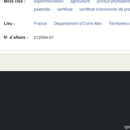
Mots clés :
expérimentation
agriculture
produit phytosanit
pesticide
certificat
certificat d'économie de pr
Lieu :
France
Département-d'Outre-Mer
Territoires
N° d’affaire :
012594-01
ig