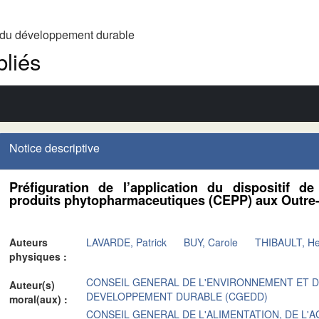
t du développement durable
liés
Notice descriptive
Préfiguration de l’application du dispositif de
produits phytopharmaceutiques (CEPP) aux Outre
Auteurs
LAVARDE, Patrick
BUY, Carole
THIBAULT, He
physiques :
CONSEIL GENERAL DE L'ENVIRONNEMENT ET 
Auteur(s)
DEVELOPPEMENT DURABLE (CGEDD)
moral(aux) :
CONSEIL GENERAL DE L'ALIMENTATION, DE L'