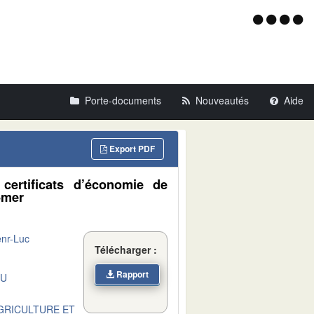
Menu
d'acce
Porte-documents
Nouveautés
Aide
Export PDF
 certificats d’économie de
-mer
nr-Luc
Télécharger :
Rapport
DU
AGRICULTURE ET