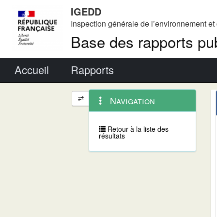
IGEDD
Inspection générale de l’environnement e
Base des rapports pub
Menu principal
Accueil
Rapports
Menu
Navigation
Navigation
contextuel
et
outils
annexes
Retour à la liste des
résultats