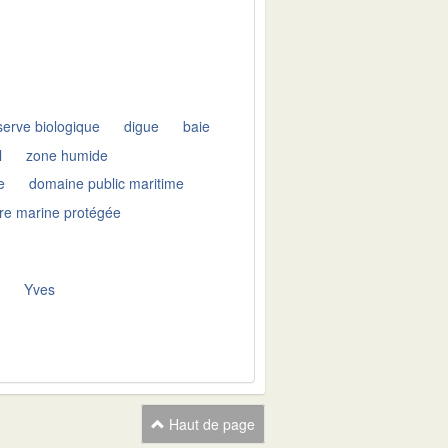
serve biologique
digue
baie
l
zone humide
e
domaine public maritime
ire marine protégée
e
Yves
Haut de page