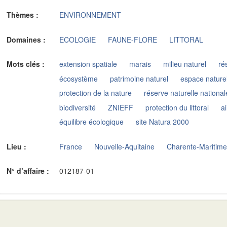
Thèmes :
ENVIRONNEMENT
Domaines :
ECOLOGIE
FAUNE-FLORE
LITTORAL
Mots clés :
extension spatiale
marais
milieu naturel
ré
écosystème
patrimoine naturel
espace nature
protection de la nature
réserve naturelle national
biodiversité
ZNIEFF
protection du littoral
a
équilibre écologique
site Natura 2000
Lieu :
France
Nouvelle-Aquitaine
Charente-Maritim
N° d’affaire :
012187-01