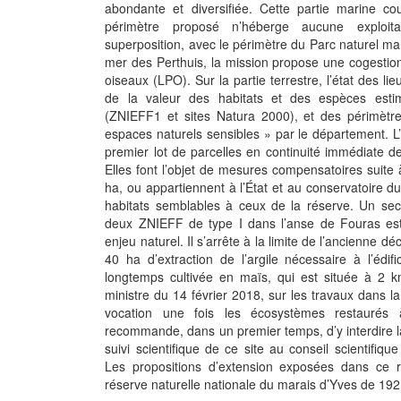
abondante et diversifiée. Cette partie marine c
périmètre proposé n’héberge aucune exploita
superposition, avec le périmètre du Parc naturel mar
mer des Perthuis, la mission propose une cogestion
oiseaux (LPO). Sur la partie terrestre, l’état des l
de la valeur des habitats et des espèces estim
(ZNIEFF1 et sites Natura 2000), et des périmètr
espaces naturels sensibles » par le département. L’o
premier lot de parcelles en continuité immédiate de 
Elles font l’objet de mesures compensatoires suite 
ha, ou appartiennent à l’État et au conservatoire du
habitats semblables à ceux de la réserve. Un se
deux ZNIEFF de type I dans l’anse de Fouras es
enjeu naturel. Il s’arrête à la limite de l’ancienne
40 ha d’extraction de l’argile nécessaire à l’édif
longtemps cultivée en maïs, qui est située à 2 k
ministre du 14 février 2018, sur les travaux dans la
vocation une fois les écosystèmes restaurés 
recommande, dans un premier temps, d’y interdire la 
suivi scientifique de ce site au conseil scientifiq
Les propositions d’extension exposées dans ce r
réserve naturelle nationale du marais d’Yves de 192