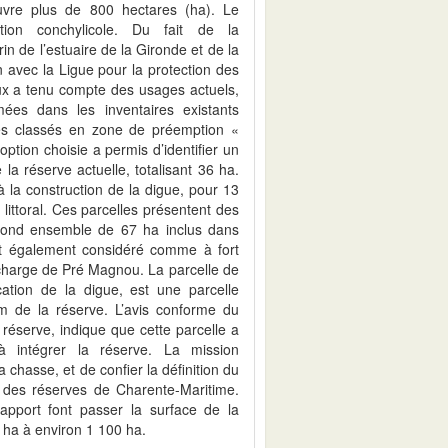
ouvre plus de 800 hectares (ha). Le
tion conchylicole. Du fait de la
in de l’estuaire de la Gironde et de la
 avec la Ligue pour la protection des
ieux a tenu compte des usages actuels,
ées dans les inventaires existants
es classés en zone de préemption «
ption choisie a permis d’identifier un
la réserve actuelle, totalisant 36 ha.
à la construction de la digue, pour 13
 littoral. Ces parcelles présentent des
cond ensemble de 67 ha inclus dans
t également considéré comme à fort
 décharge de Pré Magnou. La parcelle de
ication de la digue, est une parcelle
m de la réserve. L’avis conforme du
 réserve, indique que cette parcelle a
à intégrer la réserve. La mission
chasse, et de confier la définition du
ue des réserves de Charente-Maritime.
apport font passer la surface de la
 ha à environ 1 100 ha.