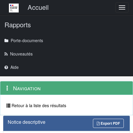
Menu principal
Accueil
Toggl
Rapports
Porte-documents
Nouveautés
Aide
Menu
Navigation
Navigation
contextuel
et
outils
annexes
Retour à la liste des résultats
Notice descriptive
Export PDF