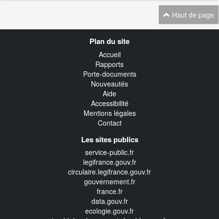
Haut de page
Navigation
Plan du site
transverse
Accueil
Rapports
Porte-documents
Nouveautés
Aide
Accessibilité
Mentions légales
Contact
Les sites publics
service-public.fr
legifrance.gouv.fr
circulaire.legifrance.gouv.fr
gouvernement.fr
france.fr
data.gouv.fr
ecologie.gouv.fr