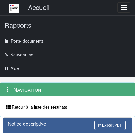
Menu principal
Accueil
Toggl
Rapports
Porte-documents
Nouveautés
Aide
Menu
Navigation
Navigation
contextuel
et
outils
annexes
Retour à la liste des résultats
Notice descriptive
Export PDF