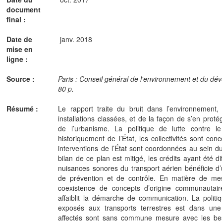
document
final :
Date de
janv. 2018
mise en
ligne :
Source :
Paris : Conseil général de l'environnement et du d
80 p.
Résumé :
Le rapport traite du bruit dans l’environnement, 
installations classées, et de la façon de s’en prot
de l’urbanisme. La politique de lutte contre le
historiquement de l’État, les collectivités sont c
interventions de l’État sont coordonnées au sein du
bilan de ce plan est mitigé, les crédits ayant été dif
nuisances sonores du transport aérien bénéficie d’
de prévention et de contrôle. En matière de mes
coexistence de concepts d’origine communautaire
affaiblit la démarche de communication. La politi
exposés aux transports terrestres est dans un
affectés sont sans commune mesure avec les beso