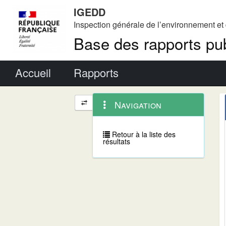
IGEDD
Inspection générale de l’environnement e
Base des rapports pub
Menu principal
Accueil
Rapports
Menu
Navigation
Navigation
contextuel
et
outils
annexes
Retour à la liste des
résultats