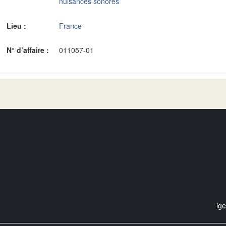
nuisances sonores
Lieu :
France
N° d’affaire :
011057-01
ig