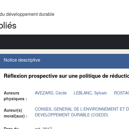
t du développement durable
liés
Notice descriptive
Réflexion prospective sur une politique de réduct
Auteurs
AVEZARD, Cécile
LEBLANC, Sylvain
ROSTAG
physiques :
CONSEIL GENERAL DE L'ENVIRONNEMENT ET 
Auteur(s)
DEVELOPPEMENT DURABLE (CGEDD)
moral(aux) :
Date du
oct. 2017