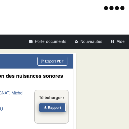
Menu
d'acce
Porte-documents
Nouveautés
Aide
Export PDF
ion des nuisances sonores
NAT, Michel
Télécharger :
Rapport
DU