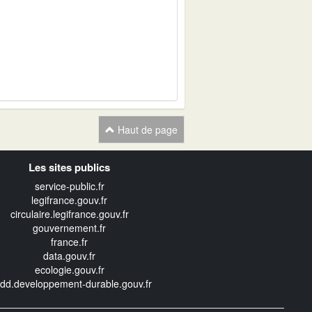
Haut de page
Les sites publics
service-public.fr
legifrance.gouv.fr
circulaire.legifrance.gouv.fr
gouvernement.fr
france.fr
data.gouv.fr
ecologie.gouv.fr
edd.developpement-durable.gouv.fr