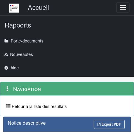
Menu principal
Accueil
Toggl
Rapports
Porte-documents
Nouveautés
Aide
Menu
Navigation
Navigation
contextuel
et
outils
annexes
Retour à la liste des résultats
Notice descriptive
Export PDF