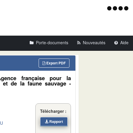
Menu
d'acce
Porte-documents
Nouveautés
Aide
Export PDF
Agence française pour la
se et de la faune sauvage -
Télécharger :
Rapport
DU