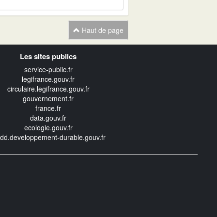
Haut de page
Les sites publics
service-public.fr
legifrance.gouv.fr
circulaire.legifrance.gouv.fr
gouvernement.fr
france.fr
data.gouv.fr
ecologie.gouv.fr
edd.developpement-durable.gouv.fr