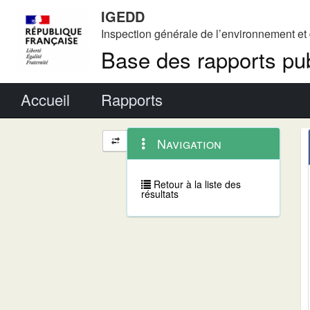
IGEDD
Inspection générale de l’environnement e
Base des rapports pub
Menu principal
Accueil
Rapports
Menu
Navigation
Navigation
contextuel
et
outils
annexes
Retour à la liste des
résultats