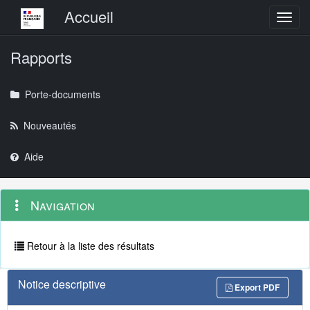
Menu principal
Accueil
Toggl
Rapports
Porte-documents
Nouveautés
Aide
Menu
Navigation
Navigation
contextuel
et
outils
annexes
Retour à la liste des résultats
Notice descriptive
Export PDF