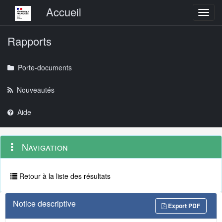
Menu principal
Accueil
Toggl
Rapports
Porte-documents
Nouveautés
Aide
Menu
Navigation
Navigation
contextuel
et
outils
annexes
Retour à la liste des résultats
Notice descriptive
Export PDF