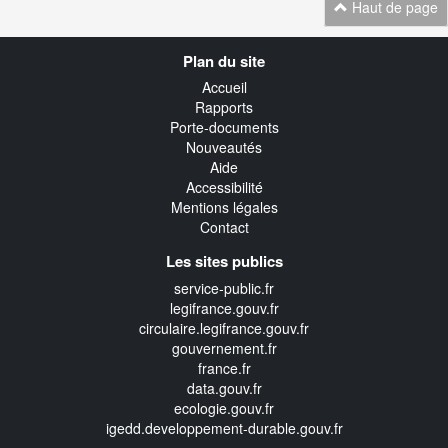
Haut de page
Navigation
Plan du site
transverse
Accueil
Rapports
Porte-documents
Nouveautés
Aide
Accessibilité
Mentions légales
Contact
Les sites publics
service-public.fr
legifrance.gouv.fr
circulaire.legifrance.gouv.fr
gouvernement.fr
france.fr
data.gouv.fr
ecologie.gouv.fr
igedd.developpement-durable.gouv.fr