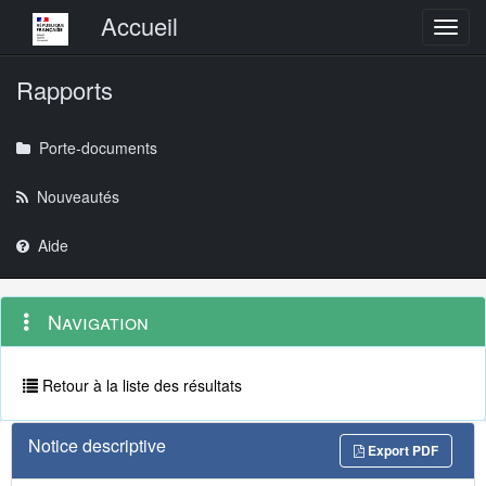
Menu principal
Accueil
Toggl
Rapports
Porte-documents
Nouveautés
Aide
Menu
Navigation
Navigation
contextuel
et
outils
annexes
Retour à la liste des résultats
Notice descriptive
Export PDF