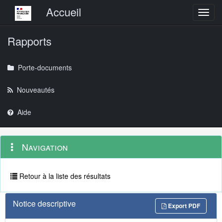
Menu principal
Accueil
Toggl
Rapports
Porte-documents
Nouveautés
Aide
Menu
Navigation
Navigation
contextuel
et
outils
annexes
Retour à la liste des résultats
Notice descriptive
Export PDF