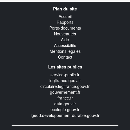
Navigation
Plan du site
transverse
Accueil
Rapports
Porte-documents
Nouveautés
Aide
Accessibilité
Mentions légales
Contact
Les sites publics
service-public.fr
legifrance.gouv.fr
circulaire.legifrance.gouv.fr
gouvernement.fr
france.fr
data.gouv.fr
ecologie.gouv.fr
igedd.developpement-durable.gouv.fr