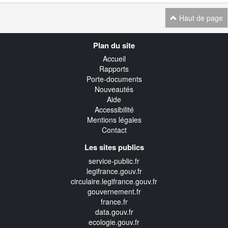
Haut de page
Navigation
Plan du site
transverse
Accueil
Rapports
Porte-documents
Nouveautés
Aide
Accessibilité
Mentions légales
Contact
Les sites publics
service-public.fr
legifrance.gouv.fr
circulaire.legifrance.gouv.fr
gouvernement.fr
france.fr
data.gouv.fr
ecologie.gouv.fr