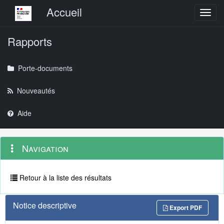
Menu principal
Accueil
Toggl
Rapports
Porte-documents
Nouveautés
Aide
Menu
Navigation
Navigation
contextuel
et
outils
annexes
Retour à la liste des résultats
Notice descriptive
Export PDF