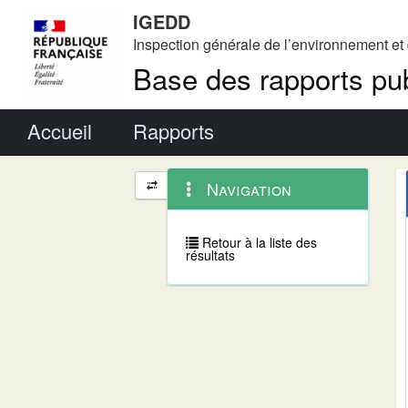
IGEDD
Inspection générale de l’environnement e
Base des rapports pub
Menu principal
Accueil
Rapports
Menu
Navigation
Navigation
contextuel
et
outils
annexes
Retour à la liste des
résultats