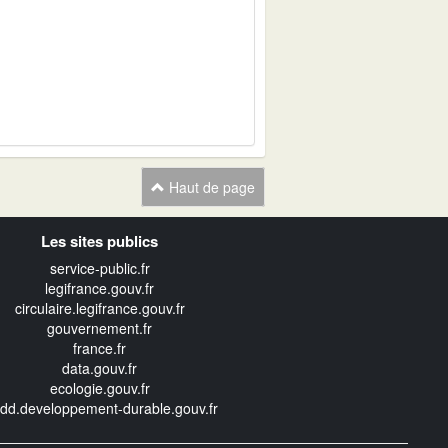
Haut de page
Les sites publics
service-public.fr
legifrance.gouv.fr
circulaire.legifrance.gouv.fr
gouvernement.fr
france.fr
data.gouv.fr
ecologie.gouv.fr
edd.developpement-durable.gouv.fr