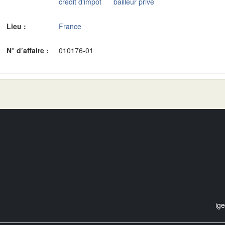
crédit d'impôt
bailleur privé
Lieu :
France
N° d’affaire :
010176-01
ig