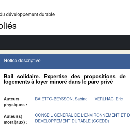
t du développement durable
liés
Notice descriptive
Bail solidaire. Expertise des propositions de
logements à loyer minoré dans le parc privé
Auteurs
BAIETTO-BEYSSON, Sabine
VERLHAC, Eric
physiques :
CONSEIL GENERAL DE L'ENVIRONNEMENT ET 
Auteur(s)
DEVELOPPEMENT DURABLE (CGEDD)
moral(aux) :