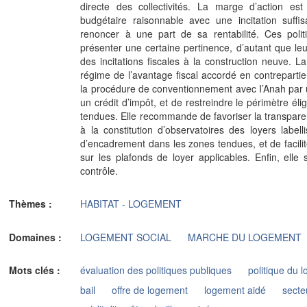
directe des collectivités. La marge d’action est
budgétaire raisonnable avec une incitation suffi
renoncer à une part de sa rentabilité. Ces polit
présenter une certaine pertinence, d’autant que leur
des incitations fiscales à la construction neuve. L
régime de l’avantage fiscal accordé en contreparti
la procédure de conventionnement avec I’Anah par u
un crédit d’impôt, et de restreindre le périmètre éli
tendues. Elle recommande de favoriser la transpare
à la constitution d’observatoires des loyers label
d’encadrement dans les zones tendues, et de facilite
sur les plafonds de loyer applicables. Enfin, elle 
contrôle.
Thèmes :
HABITAT - LOGEMENT
Domaines :
LOGEMENT SOCIAL
MARCHE DU LOGEMENT
Mots clés :
évaluation des politiques publiques
politique du 
bail
offre de logement
logement aidé
secte