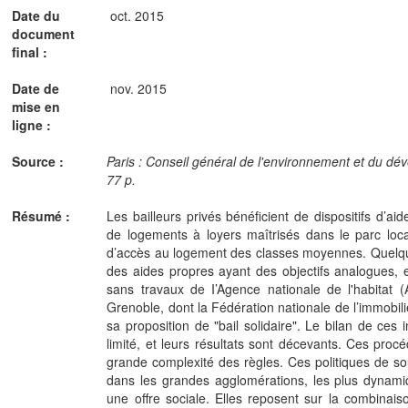
Date du
oct. 2015
document
final :
Date de
nov. 2015
mise en
ligne :
Source :
Paris : Conseil général de l'environnement et du d
77 p.
Résumé :
Les bailleurs privés bénéficient de dispositifs d’a
de logements à loyers maîtrisés dans le parc locatif
d’accès au logement des classes moyennes. Quelque
des aides propres ayant des objectifs analogues
sans travaux de I’Agence nationale de l'habitat (
Grenoble, dont la Fédération nationale de l’immobili
sa proposition de "bail solidaire". Le bilan de ces 
limité, et leurs résultats sont décevants. Ces procé
grande complexité des règles. Ces politiques de sou
dans les grandes agglomérations, les plus dynamiq
une offre sociale. Elles reposent sur la combinais