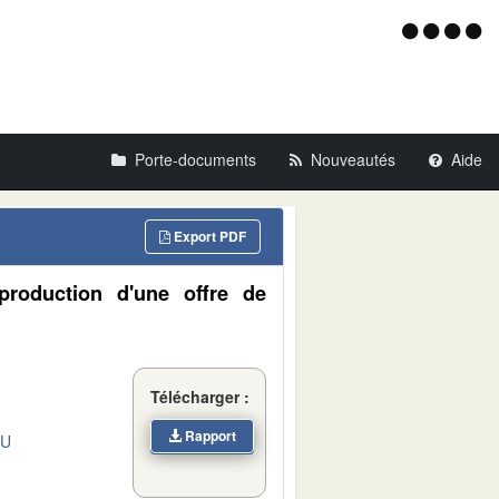
Menu
d'acce
Porte-documents
Nouveautés
Aide
Export PDF
 production d'une offre de
Télécharger :
Rapport
DU