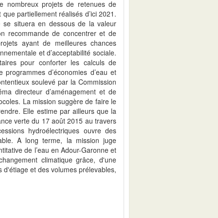
De nombreux projets de retenues de
 que partiellement réalisés d’ici 2021.
 se situera en dessous de la valeur
ssion recommande de concentrer et de
projets ayant de meilleures chances
nnementale et d’acceptabilité sociale.
taires pour conforter les calculs de
 de programmes d’économies d’eau et
contentieux soulevé par la Commission
héma directeur d’aménagement et de
coles. La mission suggère de faire le
ndre. Elle estime par ailleurs que la
ssance verte du 17 août 2015 au travers
cessions hydroélectriques ouvre des
able. A long terme, la mission juge
antitative de l’eau en Adour-Garonne et
changement climatique grâce, d'une
fs d'étiage et des volumes prélevables,