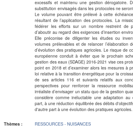
excessifs et maintenu une gestion dérogatoire. 
substitution envisagés dans les protocoles ne seront
Le volume pouvant être prélevé à cette échéance
résultant de l’application des protocoles. La mi
fédérer les efforts sur un nombre restreint de 
d’aboutir au regard des exigences d’insertion enviro
Elle préconise de diligenter les études ou inven
volumes prélevables et de relancer l’élaboration
d’évolution des pratiques agricoles. Le risque de 
européenne conduit à éviter que le prochain sc
gestion des eaux (SDAGE) 2016-2021 vise ces proto
point en 2018 et d’examiner alors les mesures à pre
loi relative à la transition énergétique pour la croi
de ses articles 116 et suivants relatifs aux con
perspectives pour renforcer la ressource mobilis
irréaliste d’envisager un statu quo de la gestion qu
considère comme inéluctable une adaptation au 
part, à une réduction équilibrée des débits d'objecti
d'autre part à une évolution des pratiques agricoles.
Thèmes :
RESSOURCES - NUISANCES