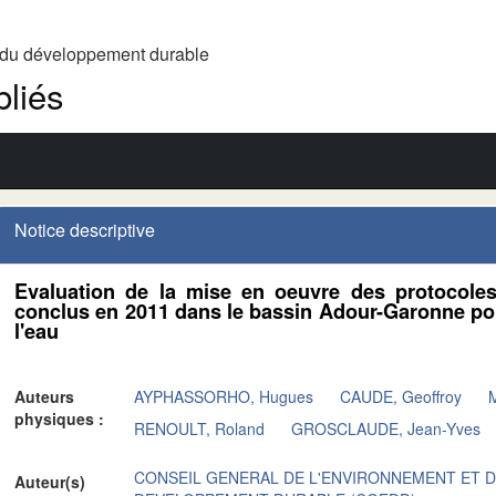
t du développement durable
liés
Notice descriptive
Evaluation de la mise en oeuvre des protocoles 
conclus en 2011 dans le bassin Adour-Garonne pour
l'eau
Auteurs
AYPHASSORHO, Hugues
CAUDE, Geoffroy
physiques :
RENOULT, Roland
GROSCLAUDE, Jean-Yves
CONSEIL GENERAL DE L'ENVIRONNEMENT ET 
Auteur(s)