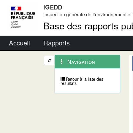
IGEDD
Inspection générale de l’environnement e
Base des rapports pub
Menu principal
Accueil
Rapports
Menu
Navigation
Navigation
contextuel
et
outils
annexes
Retour à la liste des
résultats