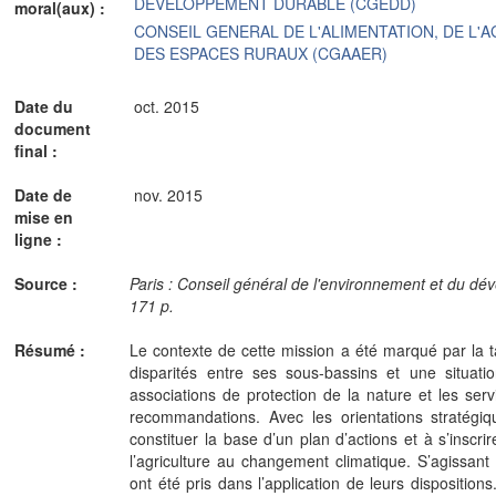
DEVELOPPEMENT DURABLE (CGEDD)
moral(aux) :
CONSEIL GENERAL DE L'ALIMENTATION, DE L'
DES ESPACES RURAUX (CGAAER)
Date du
oct. 2015
document
final :
Date de
nov. 2015
mise en
ligne :
Source :
Paris : Conseil général de l'environnement et du d
171 p.
Résumé :
Le contexte de cette mission a été marqué par la tai
disparités entre ses sous-bassins et une situatio
associations de protection de la nature et les serv
recommandations. Avec les orientations stratégiq
constituer la base d’un plan d’actions et à s’inscri
l’agriculture au changement climatique. S’agissan
ont été pris dans l’application de leurs disposition