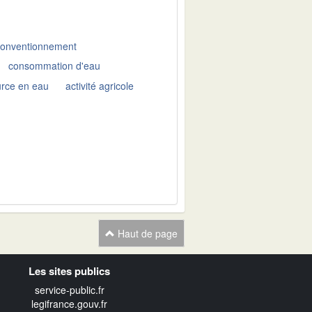
conventionnement
consommation d'eau
urce en eau
activité agricole
Haut de page
Les sites publics
service-public.fr
legifrance.gouv.fr