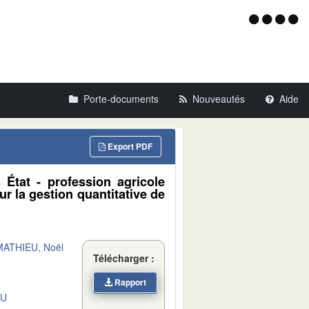
Menu
d'acce
Porte-documents
Nouveautés
Aide
Export PDF
État - profession agricole
 la gestion quantitative de
MATHIEU, Noël
Télécharger :
Rapport
DU