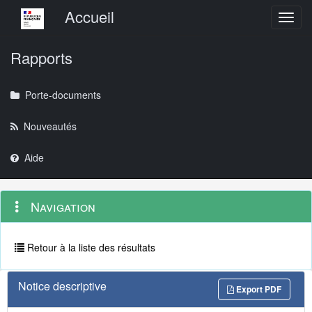
Menu principal
Accueil
Toggl
Rapports
Porte-documents
Nouveautés
Aide
Menu
Navigation
Navigation
contextuel
et
outils
annexes
Retour à la liste des résultats
Notice descriptive
Export PDF