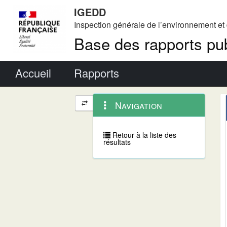
IGEDD
Inspection générale de l’environnement e
Base des rapports pub
Menu principal
Accueil
Rapports
Menu
Navigation
Navigation
contextuel
et
outils
annexes
Retour à la liste des
résultats