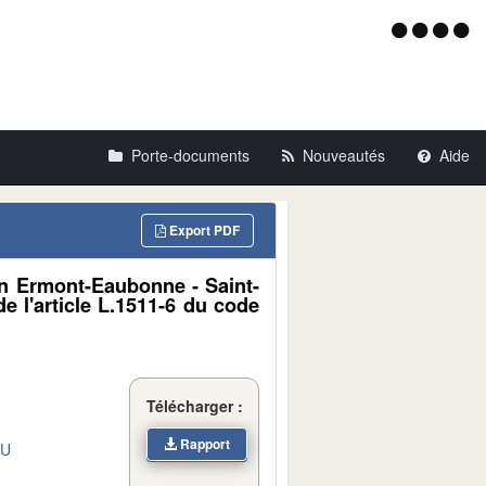
Menu
d'acce
Porte-documents
Nouveautés
Aide
Export PDF
son Ermont-Eaubonne - Saint-
de l'article L.1511-6 du code
Télécharger :
Rapport
DU