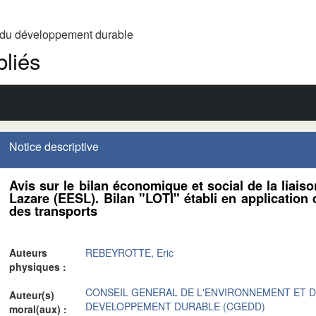
t du développement durable
liés
Notice descriptive
Avis sur le bilan économique et social de la liai
Lazare (EESL). Bilan "LOTI" établi en application 
des transports
Auteurs
REBEYROTTE, Eric
physiques :
CONSEIL GENERAL DE L'ENVIRONNEMENT ET 
Auteur(s)
DEVELOPPEMENT DURABLE (CGEDD)
moral(aux) :