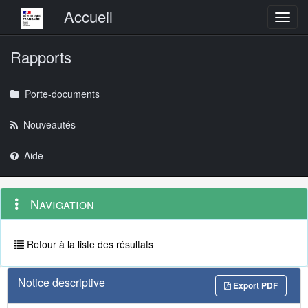
Menu principal
Accueil
Toggl
Rapports
Porte-documents
Nouveautés
Aide
Menu
Navigation
Navigation
contextuel
et
outils
annexes
Retour à la liste des résultats
Notice descriptive
Export PDF