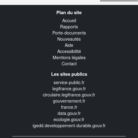
Navigation
Plan du site
transverse
Accueil
Rapports
Porte-documents
Nouveautés
Aide
Accessibilité
Mentions légales
Contact
Les sites publics
service-public.fr
legifrance.gouv.fr
circulaire.legifrance.gouv.fr
gouvernement.fr
france.fr
data.gouv.fr
ecologie.gouv.fr
igedd.developpement-durable.gouv.fr