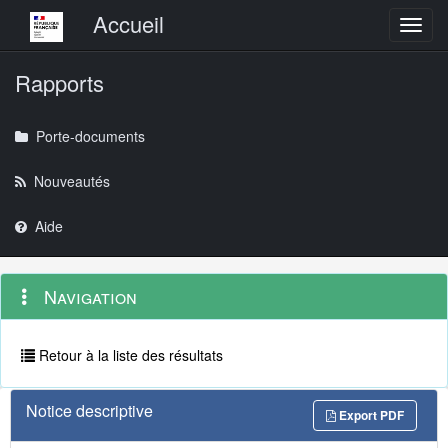
Menu principal
Accueil
Toggl
Rapports
Porte-documents
Nouveautés
Aide
Menu
Navigation
Navigation
contextuel
et
outils
annexes
Retour à la liste des résultats
Notice descriptive
Export PDF