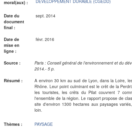
DEVELOPPEMENT DURABLE (CGEDD)
moral(aux) :
Date du
sept. 2014
document
final :
Date de
févr. 2016
mise en
ligne :
Source :
Paris : Conseil général de l'environnement et du d
2014.- 5 p.
Résumé :
A environ 30 km au sud de Lyon, dans la Loire, les
Rhône. Leur point culminant est le crêt de la Perdr
les touristes, les crêts du Pilat couvrent 7 co
l'ensemble de la région. Le rapport propose de class
site d'environ 1300 hectares aux paysages variés, 
loin.
Thèmes :
PAYSAGE