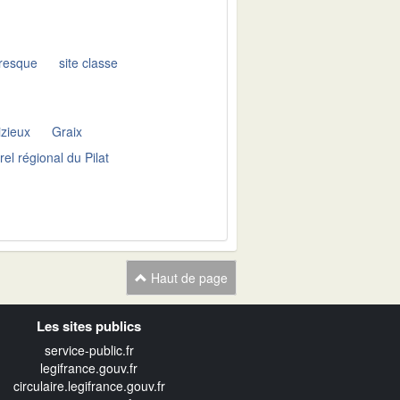
oresque
site classe
izieux
Graix
rel régional du Pilat
Haut de page
Les sites publics
service-public.fr
legifrance.gouv.fr
circulaire.legifrance.gouv.fr