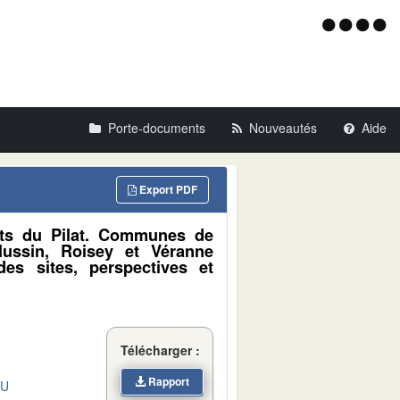
Menu
d'acce
Porte-documents
Nouveautés
Aide
Export PDF
rêts du Pilat. Communes de
élussin, Roisey et Véranne
es sites, perspectives et
Télécharger :
Rapport
DU