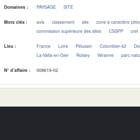
Domaines :
PAYSAGE
SITE
Mots clés :
avis
classement
site
zone à caractère pitt
commission supérieure des sites
CSSPP
cret
Lieu :
France
Loire
Pélussin
Colombier-42
Do
La-Valla-en-Gier
Roisey
Véranne
parc natu
N° d’affaire :
008619-02