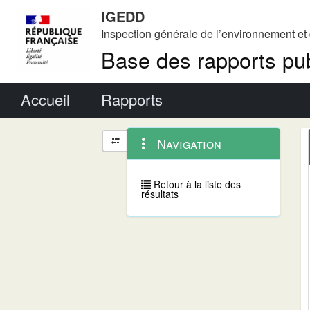
IGEDD
Inspection générale de l’environnement e
Base des rapports pub
Menu principal
Accueil
Rapports
Menu
Navigation
Navigation
contextuel
et
outils
annexes
Retour à la liste des
résultats