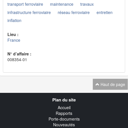
transport ferroviaire
maintenance
travaux
infrastructure ferroviaire
réseau ferroviaire
entretien
inflation
Lieu :
France
N° d’affaire :
008354-01
Haut de page
Navigation
Plan du site
transverse
Accueil
Rapports
Porte-documents
Nouveautés