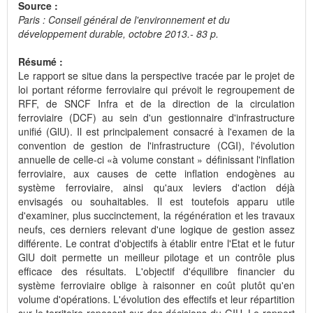
Source :
Paris : Conseil général de l'environnement et du
développement durable, octobre 2013.- 83 p.
Résumé :
Le rapport se situe dans la perspective tracée par le projet de
loi portant réforme ferroviaire qui prévoit le regroupement de
RFF, de SNCF Infra et de la direction de la circulation
ferroviaire (DCF) au sein d'un gestionnaire d'infrastructure
unifié (GlU). Il est principalement consacré à l'examen de la
convention de gestion de l'infrastructure (CGI), l'évolution
annuelle de celle-ci «à volume constant » définissant l'inflation
ferroviaire, aux causes de cette inflation endogènes au
système ferroviaire, ainsi qu'aux leviers d'action déjà
envisagés ou souhaitables. Il est toutefois apparu utile
d'examiner, plus succinctement, la régénération et les travaux
neufs, ces derniers relevant d'une logique de gestion assez
différente. Le contrat d'objectifs à établir entre l'Etat et le futur
GlU doit permette un meilleur pilotage et un contrôle plus
efficace des résultats. L'objectif d'équilibre financier du
système ferroviaire oblige à raisonner en coût plutôt qu'en
volume d'opérations. L'évolution des effectifs et leur répartition
sur le territoire reposent sur des décisions du GIU. Le rapport