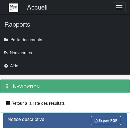
Menu principal
Accueil
Toggl
Rapports
Porte-documents
Nouveautés
Aide
Menu
Navigation
Navigation
contextuel
et
outils
annexes
Retour à la liste des résultats
Notice descriptive
Export PDF