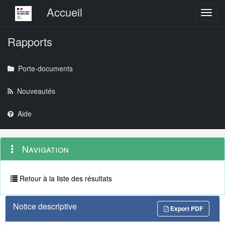
Menu principal
Accueil
Toggl
Rapports
Porte-documents
Nouveautés
Aide
Menu
Navigation
Navigation
contextuel
et
outils
annexes
Retour à la liste des résultats
Notice descriptive
Export PDF