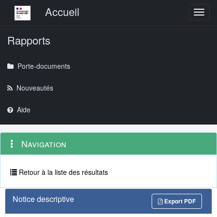
Menu principal
Accueil
Toggl
Rapports
Porte-documents
Nouveautés
Aide
Menu
Navigation
Navigation
contextuel
et
outils
annexes
Retour à la liste des résultats
Notice descriptive
Export PDF