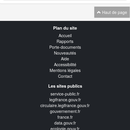
Haut de page
Navigation
Plan du site
transverse
Accueil
Rapports
Porte-documents
Nouveautés
Aide
Accessibilité
Mentions légales
Contact
Les sites publics
service-public.fr
legifrance.gouv.fr
circulaire.legifrance.gouv.fr
gouvernement.fr
france.fr
data.gouv.fr
ecologie.gouv.fr